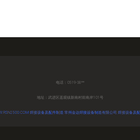
电话：0519-38**
地址：武进区遥观镇新南村前南岸101号
.RSN2500.COM
焊接设备及配件制造
常州金达焊接设备制造有限公司
焊接设备及